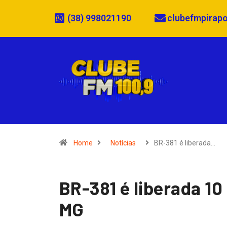
(38) 998021190
clubefmpirap
Home
Notícias
BR-381 é liberada…
BR-381 é liberada 10
MG