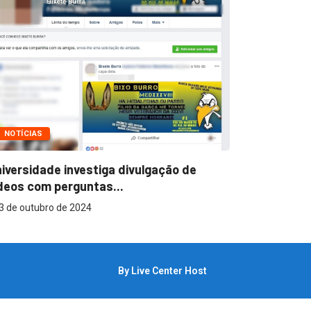
NOTÍCIAS
NOTÍCIAS
BHP é alvo 
iversidade investiga divulgação de
2 de outub
deos com perguntas...
3 de outubro de 2024
By Live Center Host