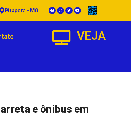
Pirapora - MG
VEJA
ntato
carreta e ônibus em